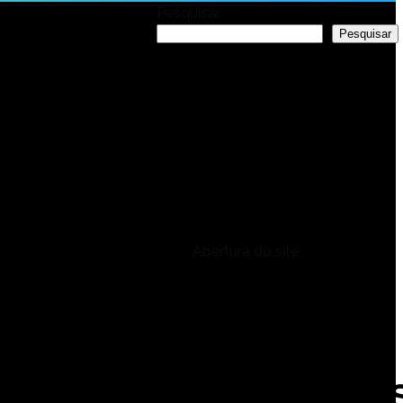
Pesquisar
Pesquisar
Noticias
recentes
Abertura do site
Ultimos
comentário