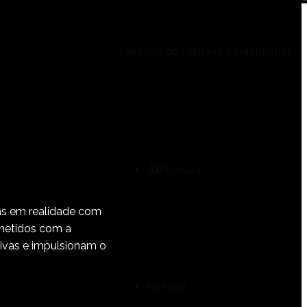
Nenhum comentário para mostrar.
Arquivo
Julho 2024
ias em realidade com
Categorias
ometidos com a
tivas e impulsionam o
Noticias